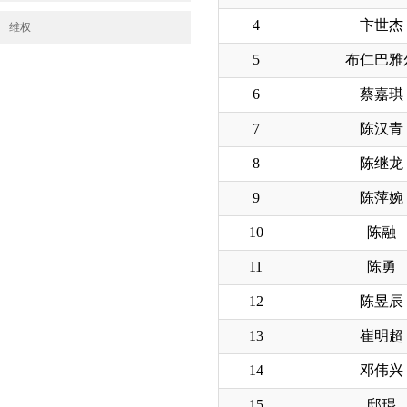
4
卞世杰
维权
5
布仁巴雅
6
蔡嘉琪
7
陈汉青
8
陈继龙
9
陈萍婉
10
陈融
11
陈勇
12
陈昱辰
13
崔明超
14
邓伟兴
15
邸琨