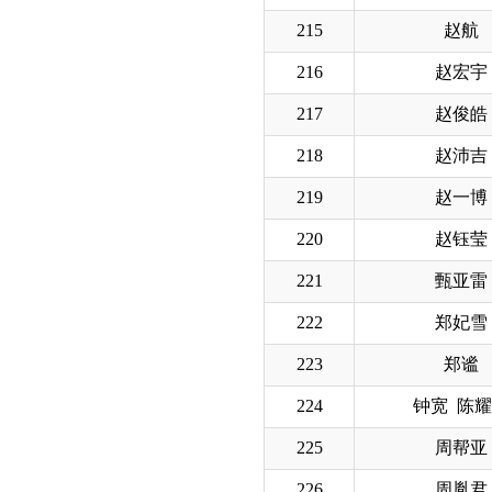
215
赵航
216
赵宏宇
217
赵俊皓
218
赵沛吉
219
赵一博
220
赵钰莹
221
甄亚雷
222
郑妃雪
223
郑谧
224
钟宽 陈
225
周帮亚
226
周胤君