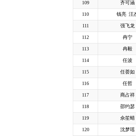
109
齐可涵
110
钱亮 汪
111
强飞龙
112
冉宁
113
冉毅
114
任波
115
任荟如
116
任哲
117
商占祥
118
邵约瑟
119
佘笙蜻
120
沈梦瑶