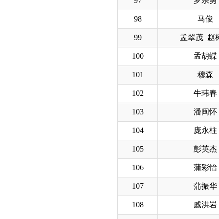
97
罗宗勇
98
马俊
99
孟翠茂 赵
100
孟胡蝶
101
穆森
102
牛玮春
103
潘闽怀
104
庞永柱
105
彭英杰
106
蒲彩怡
107
蒲振华
108
戚洪岩