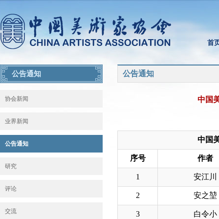
首
公告通知
公告通知
协会新闻
中国
业界新闻
中国
公告通知
序号
作者
研究
1
安江川
评论
2
安之堃
交流
3
白令小