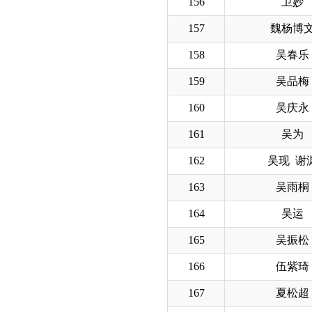
156
卫妙
157
魏杨博
158
吴春乐
159
吴品梅
160
吴庆永
161
吴为
162
吴现 谢
163
吴雨桐
164
吴运
165
吴振松
166
伍紫琦
167
夏松超