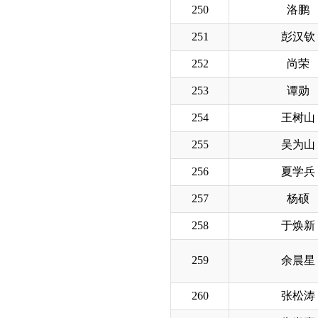
250
洛鹏
251
彭汉钦
252
尚荣
253
谭勋
254
王树山
255
吴为山
256
夏学兵
257
杨硕
258
于焕新
259
余晨星
260
张松涛