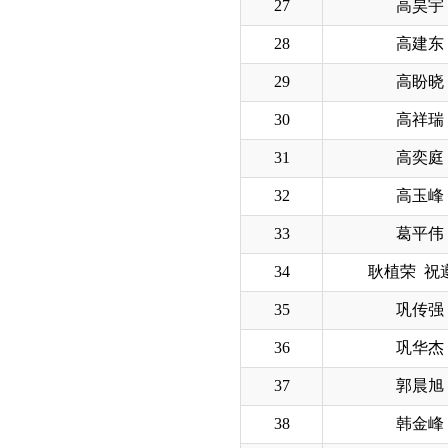
27
高昊宇
28
高建东
29
高盼晓
30
高祥瑞
31
高奕庭
32
高玉峰
33
葛平伟
34
耿植荣 祝
35
巩传强
36
巩华杰
37
郭晨旭
38
韩金峰