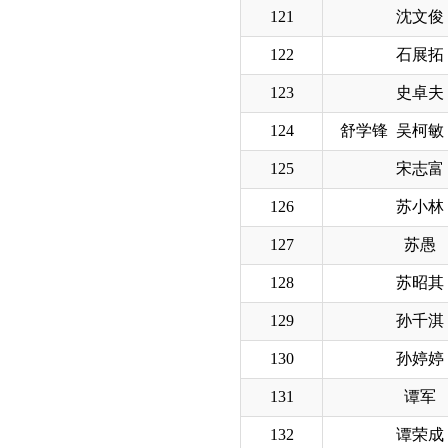
121
沈文俊
122
石展拓
123
史卓夫
124
舒学锋 吴柯敏
125
宋志富
126
苏小林
127
苏愚
128
苏昭其
129
孙千淇
130
孙婷婷
131
谭军
132
谭荣成