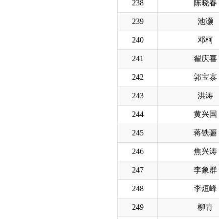
238
陈晓春
239
池灏
240
邓柯
241
翟庆喜
242
郭宝寨
243
洪涛
244
黄兴国
245
蒋铁骊
246
焦兴涛
247
李象群
248
李烜峰
249
柳青