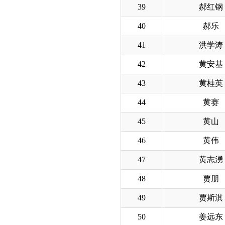
39
郝红钢
40
郝乐
41
洪学涛
42
黄安基
43
黄桂英
44
黄赛
45
黄山
46
黄伟
47
黄志湧
48
贾朋
49
贾斯淇
50
姜远东