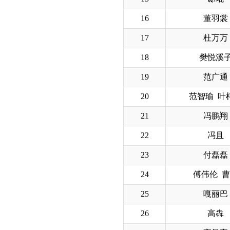
16
董羽裳
17
杜万万
18
樊悦溪
19
范广通
20
范智瑜 叶
21
冯鹏翔
22
冯且
23
付磊磊
24
傅伟伦 
25
嘎丽巴
26
高犇