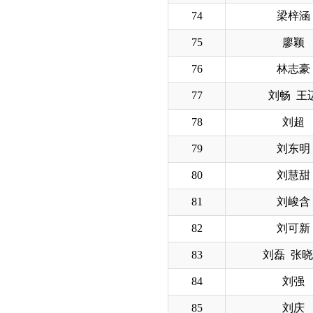
74
梁梓涵
75
廖颖
76
林志豪
77
刘畅 王
78
刘超
79
刘东明
80
刘慧甜
81
刘峻含
82
刘可新
83
刘磊 张
84
刘强
85
刘庆