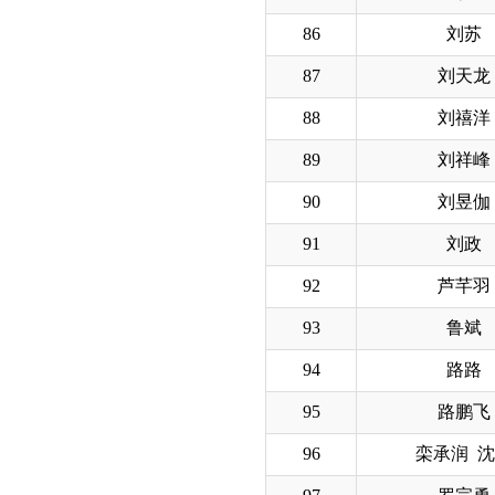
86
刘苏
87
刘天龙
88
刘禧洋
89
刘祥峰
90
刘昱伽
91
刘政
92
芦芊羽
93
鲁斌
94
路路
95
路鹏飞
96
栾承润 