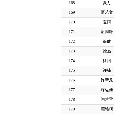
168
夏万
169
夏艺文
170
夏雨
171
谢闻轩
172
徐健
173
徐晶
174
徐阳
175
许楠
176
许新龙
177
许运佳
178
闫营雷
179
颜铭柯