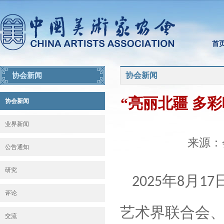
首
协会新闻
协会新闻
“亮丽北疆 多
协会新闻
业界新闻
来源：会
公告通知
研究
年
月
2025
8
17
评论
艺术
界
联合会
交流