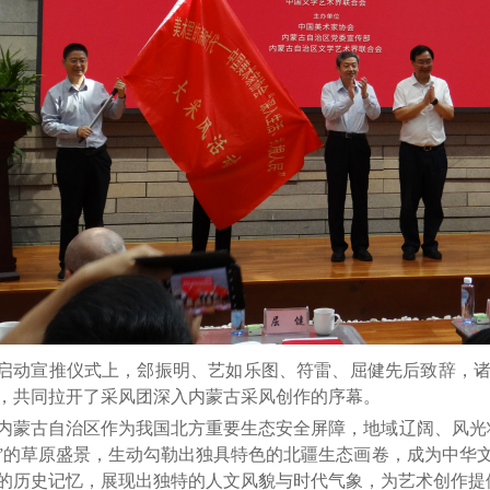
启动宣推仪式上，郐振明、艺如乐图、符雷、屈健先后致辞，
，共同拉开了采风团深入内蒙古采风创作的序幕。
内蒙古自治区作为我国北方重要生态安全屏障，地域辽阔、
风光
”的草原盛景，生动勾勒出独具特色的北疆生态画卷，成为中华
的历史记忆，展现出独特的人文风貌与时代气象，为艺术创作提