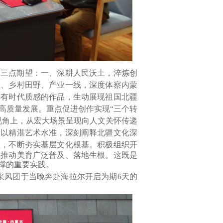
出三点期望：
一、深耕人民沃土，淬炼创
区、乡村田野、产业一线，深度体察内蒙
具有时代质感的作品，生动展现祖国北疆
高质量发展。重点促进创作实现“三个转
视角上，从宏大场景呈现向人文关怀传递
。以精湛艺术水准，深刻阐释北疆文化深
领，不断夯实基层文化根基。积极组织开
，推动美育广泛普及、落地生根。这既是
撑的重要实践。
采风团于当晚奔赴海拉尔开启为期
6
天的