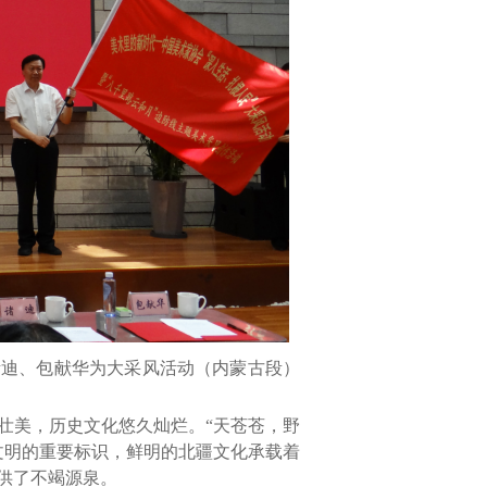
诸迪、包献华为大采风活动（内蒙古段）
壮美，历史文化悠久灿烂。“天苍苍，野
文明的重要标识
，鲜明的北疆文化承载着
供了不竭源泉。