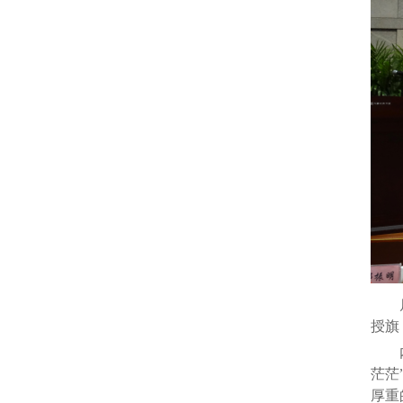
授旗
茫茫
厚重