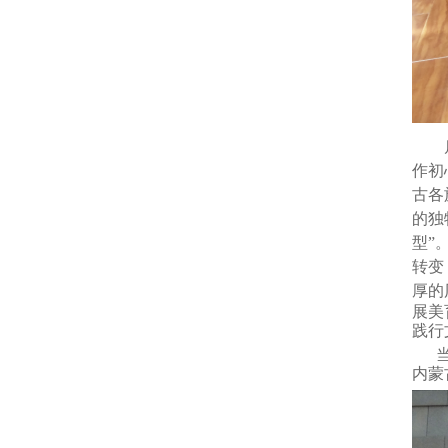
作初
古各
的独
型”
转变
厚的
展美
践行
内蒙