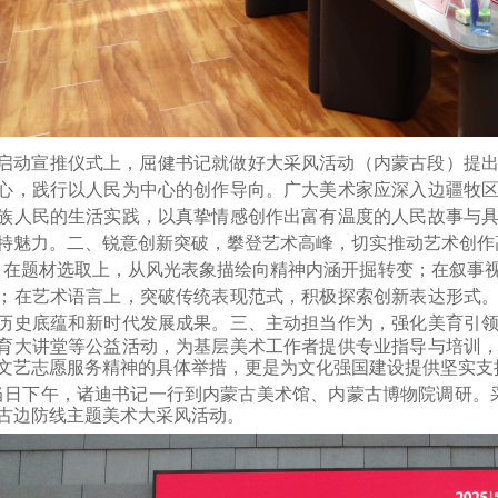
启动宣推仪式上，屈健书记就做好大采风活动（内蒙古段）提
心，践行以人民为中心的创作导向。广大美术家应深入边疆牧
族人民的生活实践，以真挚情感创作出富有温度的人民故事与
特魅力。二、锐意创新突破，攀登艺术高峰，切实推动艺术创作
。在题材选取上，从风光表象描绘向精神内涵开掘转变；在叙事
；在艺术语言上，突破传统表现范式，积极探索创新表达形式
历史底蕴和新时代发展成果。
三、主动担当作为，强化美育引
育大讲堂等公益活动，为基层美术工作者提供专业指导与培训
文艺志愿服务精神的具体举措，更是为文化强国建设提供坚实支
当日下午，诸迪书记一行到内蒙古美术馆、内蒙古博物院调研。
古边防线主题美术大采风活动。