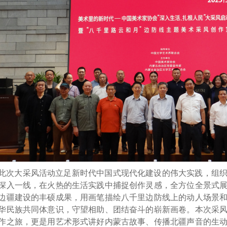
此次大采风活动立足新时代中国式现代化建设的伟大实践，组
深入一线，在火热的生活实践中捕捉创作灵感，全方位全景式
边疆建设的丰硕成果，用画笔描绘八千里边防线上的动人场景
华民族共同体意识，守望相助、团结奋斗的崭新画卷。本次采
作之旅，更是用艺术形式讲好内蒙古故事、传播北疆声音的生