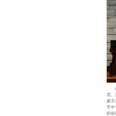
层、
蒙古
牢中
的创