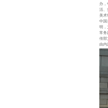
办，
活、
美术
中国
明，
常务
传部
由内