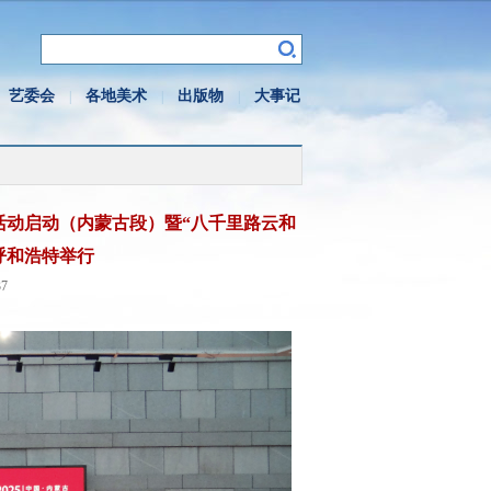
艺委会
各地美术
出版物
大事记
|
|
|
活动启动（内蒙古段）暨“八千里路云和
呼和浩特举行
7