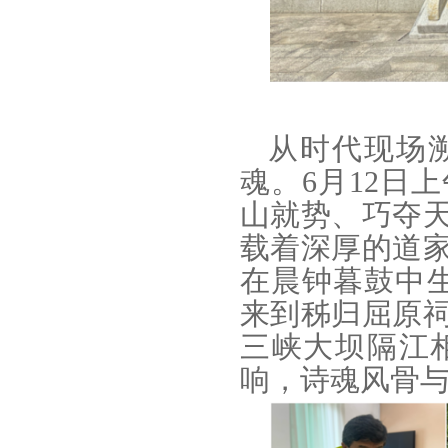
从时代现场
魂。6月12日
山就势、巧夺
载着深厚的道
在晨钟暮鼓中生
来到秭归屈原
三峡大坝隔江
响，诗魂风骨