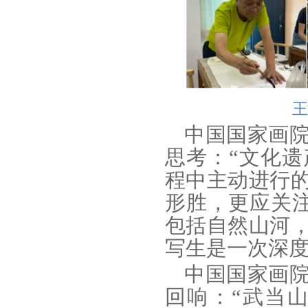
王
中国国家画
思考：“文化
程中主动进行
形胜，更应关注
包括自然山河
写生是一次深度
中国国家画
回响：“武当