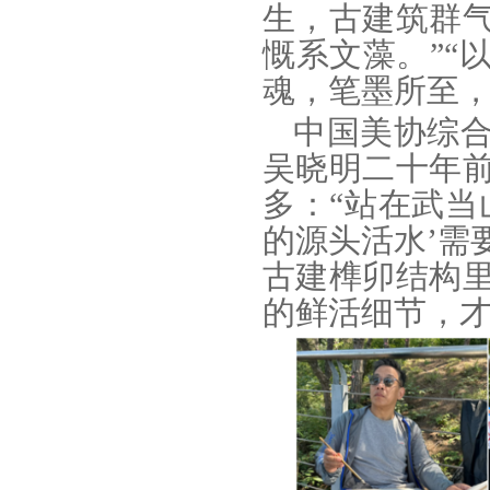
生，古建筑群
慨系文藻。”“
魂，笔墨所至，
中国美协综
吴晓明二十年
多：“站在武当
的源头活水’需
古建榫卯结构
的鲜活细节，才