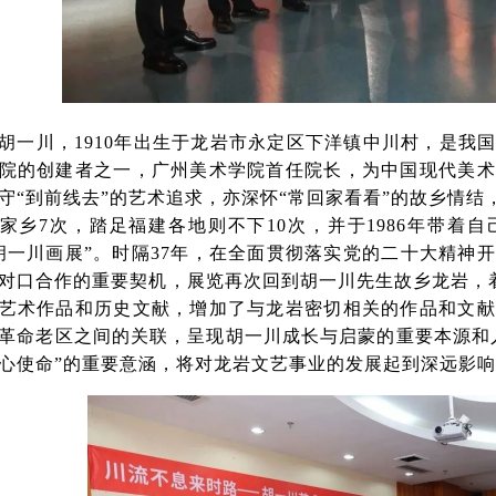
胡一川，1910年出生于龙岩市永定区下洋镇中川村，是我
院的创建者之一，广州美术学院首任院长，为中国现代美术
守“到前线去”的艺术追求，亦深怀“常回家看看”的故乡情结，从1
家乡7次，踏足福建各地则不下10次，并于1986年带着
胡一川画展”。时隔37年，在全面贯彻落实党的二十大精神
对口合作的重要契机，展览再次回到胡一川先生故乡龙岩，着
艺术作品和历史文献，增加了与龙岩密切相关的作品和文献
革命老区之间的关联，呈现胡一川成长与启蒙的重要本源和人
心使命”的重要意涵，将对龙岩文艺事业的发展起到深远影