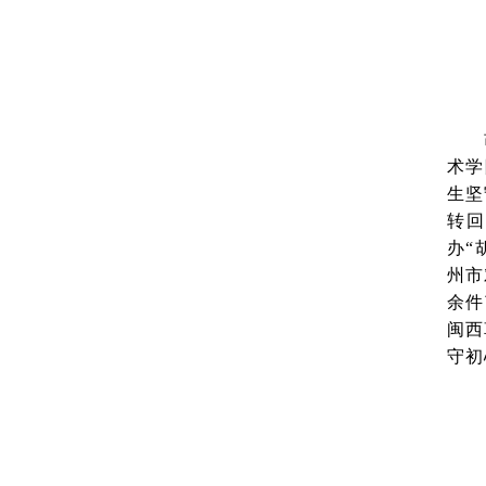
术学
生坚
转回
办“
州市
余件
闽西
守初