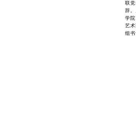
联党
辞。
学院
艺术
组书