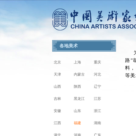
各地美术
路”
北京
上海
重庆
料，
天津
内蒙古
河北
等美
山西
陕西
辽宁
吉林
黑龙江
江苏
安徽
山东
浙江
江西
福建
湖南
湖北
河南
广东