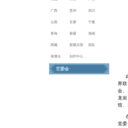
广西
贵州
四川
云南
甘肃
宁夏
青海
新疆
海南
西藏
新疆兵团
部队
港澳台
创作中心写生基地
艺委会
界联
会、
龙岩
馆、
党委