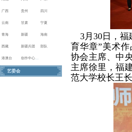
广西
贵州
四川
云南
甘肃
宁夏
3月30日，
青海
新疆
海南
育华章”美术
西藏
新疆兵团
部队
协会主席、中
港澳台
创作中心写生基地
主席徐里，福
艺委会
范大学校长王