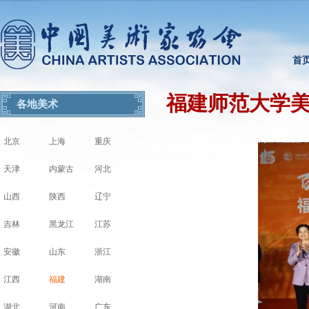
首
福建师范大学美
各地美术
北京
上海
重庆
天津
内蒙古
河北
山西
陕西
辽宁
吉林
黑龙江
江苏
安徽
山东
浙江
江西
福建
湖南
湖北
河南
广东