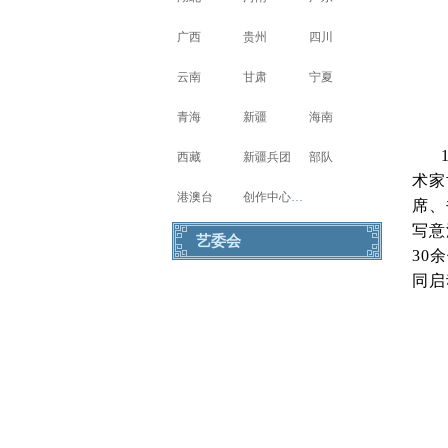
广西
贵州
四川
云南
甘肃
宁夏
青海
新疆
海南
西藏
新疆兵团
部队
术家
港澳台
创作中心写生基地
席、
写意
艺委会
30
同启