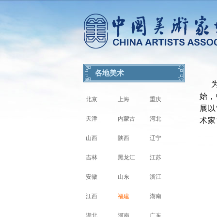
各地美术
始，
北京
上海
重庆
展以
天津
内蒙古
河北
术家
山西
陕西
辽宁
吉林
黑龙江
江苏
安徽
山东
浙江
江西
福建
湖南
湖北
河南
广东