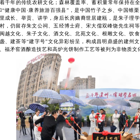
着千年的传统农耕文化；森林覆盖率、蓄积量常年保持在全
和“健康中国·康养旅游百强县”，是中国竹子之乡、中国锥
里成长、举贡、讲学，身后长房嫡裔世居建瓯，是朱子理学
村，仍留存朱文公祠、五经博士府、宋大儒双峰饶先生祠等
闽越文化、朱子文化、酒文化、北苑文化、根雕文化、饮食
盏、建茶等“建字号”文化异彩纷呈，构成昌明鼎盛的建州
、福矛窖酒酿造技艺和高炉光饼制作工艺等被列为非物质文