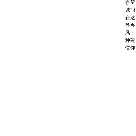
存留
城”
在这
等乡
风；
种建
信仰