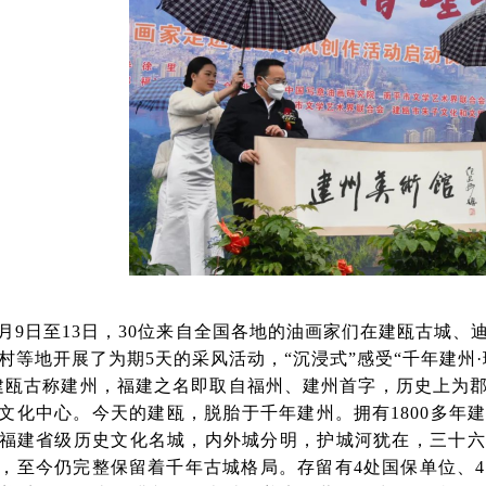
1月9日至13日，30位来自全国各地的油画家们在建瓯古城
村等地开展了为期5天的采风活动，“沉浸式”感受“千年建州
建瓯古称建州，福建之名即取自福州、建州首字，历史上为
文化中心。今天的建瓯，脱胎于千年建州。拥有1800多年
福建省级历史文化名城，内外城分明，护城河犹在，三十六
，至今仍完整保留着千年古城格局。存留有4处国保单位、4