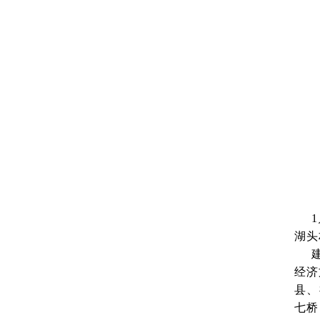
湖头
经济
县、
七桥