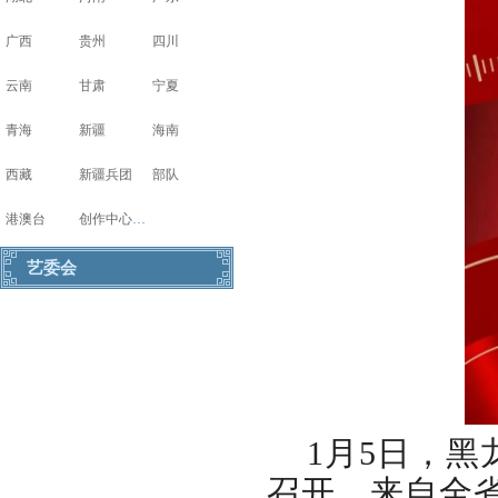
广西
贵州
四川
云南
甘肃
宁夏
青海
新疆
海南
西藏
新疆兵团
部队
港澳台
创作中心写生基地
艺委会
1月5日，
召开，来自全省