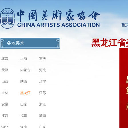
首
黑龙江省
各地美术
北京
上海
重庆
天津
内蒙古
河北
山西
陕西
辽宁
吉林
黑龙江
江苏
安徽
山东
浙江
江西
福建
湖南
湖北
河南
广东