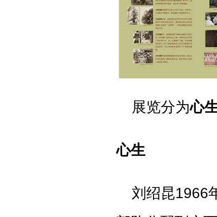
展览分为
心
心生
刘绍昆196