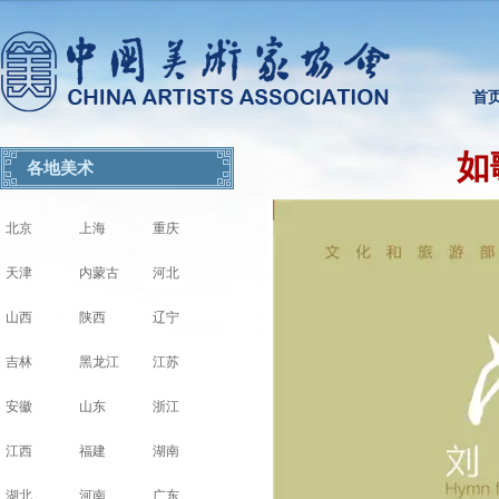
首
如
各地美术
北京
上海
重庆
天津
内蒙古
河北
山西
陕西
辽宁
吉林
黑龙江
江苏
安徽
山东
浙江
江西
福建
湖南
湖北
河南
广东