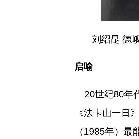
刘绍昆 德峨
启喻
20世纪80
《法卡山一日》
（1985年）