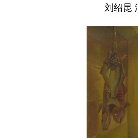
刘绍昆 法