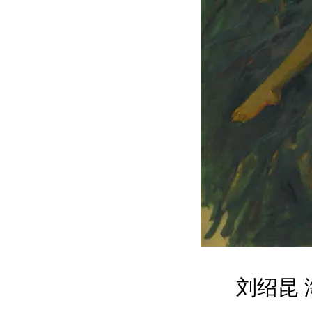
刘绍昆 海