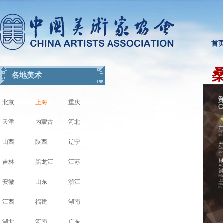
首
各地美术
北京
上海
重庆
天津
内蒙古
河北
山西
陕西
辽宁
吉林
黑龙江
江苏
安徽
山东
浙江
江西
福建
湖南
湖北
河南
广东