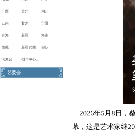
广西
贵州
四川
云南
甘肃
宁夏
青海
新疆
海南
西藏
新疆兵团
部队
港澳台
创作中心写生基地
艺委会
2026年5月8
幕，这是艺术家继20