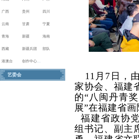
广西
贵州
四川
云南
甘肃
宁夏
青海
新疆
海南
西藏
新疆兵团
部队
港澳台
创作中心写生基地
11月7日
艺委会
家协会、福建
的“八闽丹青
展”在福建省画
福建省政协
组书记、副主