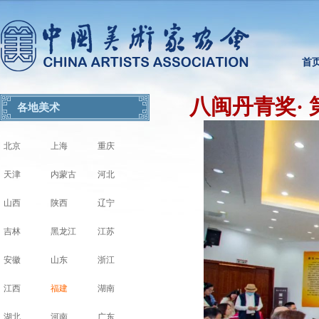
首
八闽丹青奖·
各地美术
北京
上海
重庆
天津
内蒙古
河北
山西
陕西
辽宁
吉林
黑龙江
江苏
安徽
山东
浙江
江西
福建
湖南
湖北
河南
广东