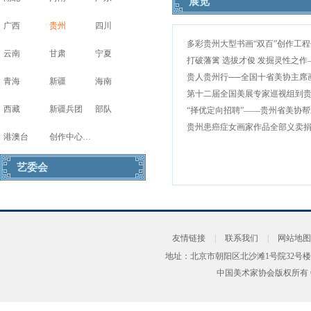
展览
广西
贵州
四川
云南
甘肃
宁夏
贵人贵州行──全国十省美协主席
青海
新疆
海南
西藏
新疆兵团
部队
贵州患癌症女画家作品全部义卖
港澳台
创作中心写生基地
艺委会
友情链接
|
联系我们
|
网站地图
地址：北京市朝阳区北沙滩1号院32号楼
中国美术家协会版权所有 Copyrig