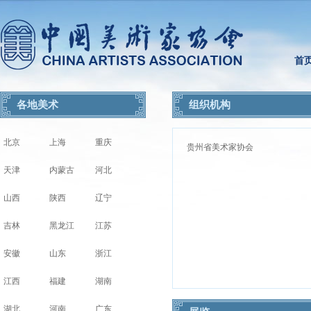
首
各地美术
组织机构
北京
上海
重庆
贵州省美术家协会
天津
内蒙古
河北
山西
陕西
辽宁
吉林
黑龙江
江苏
安徽
山东
浙江
江西
福建
湖南
湖北
河南
广东