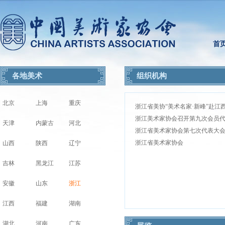
首
各地美术
组织机构
北京
上海
重庆
浙江省美协“美术名家·新峰”赴江
浙江美术家协会召开第九次会员
天津
内蒙古
河北
浙江省美术家协会第七次代表大
浙江省美术家协会
山西
陕西
辽宁
吉林
黑龙江
江苏
安徽
山东
浙江
江西
福建
湖南
湖北
河南
广东