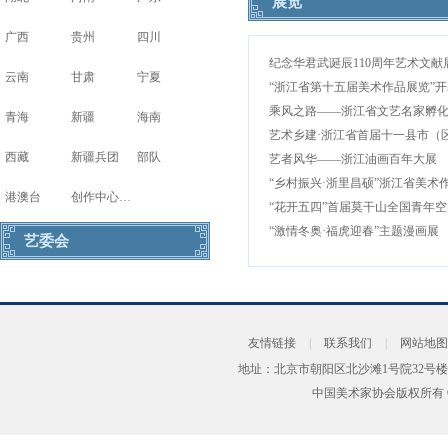
展览
广西
贵州
四川
云南
甘肃
宁夏
“浙江省第十五届美术作品展览”开
青海
新疆
海南
西藏
新疆兵团
部队
艺者风华——浙江油画百年大展
“乡村振兴·浙里昌硕”浙江省美术
港澳台
创作中心写生基地
“激情冬奥·福虎迎春”主题漫画展
艺委会
友情链接
|
联系我们
|
网站地图
地址：北京市朝阳区北沙滩1号院32号楼
中国美术家协会版权所有 Copyrig