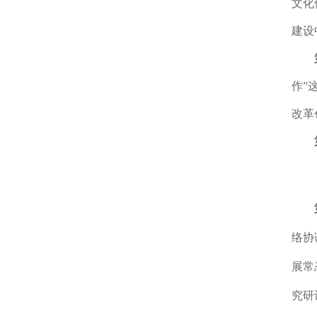
文化
建设
作”
改革
络协
展常
究研