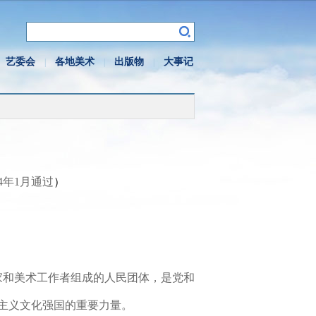
艺委会
各地美术
出版物
大事记
|
|
|
4年1月通过
）
家和美术工作者组成的人民团体，是党和
主义文化强国的重要力量。