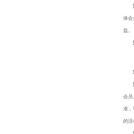
体会
益。
会员
准，
的活