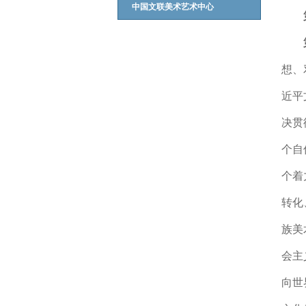
中国文联美术艺术中心
想、
近平
决贯
个自
个着
转化
族美
会主
向世