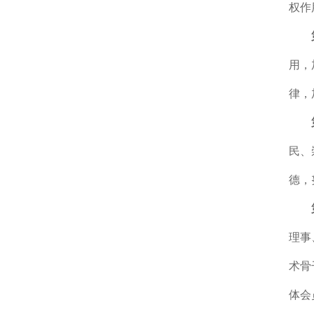
权作
用，
律，
民、
德，
理事
术骨
体会