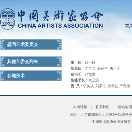
首
壁画艺术委员会
其他艺委会列表
主 任：
侯一民
副主任：
李华吉 袁运甫 唐小禾
秘书长：
张世彦
各地美术
副秘书长：
尚立滨
委 员：
于美成 刘秉江 孙景波 严尚德
友情链接
|
联系我们
|
网站地图
地址：北京市朝阳区北沙滩1号院32号楼
中国美术家协会版权所有 Copyrig